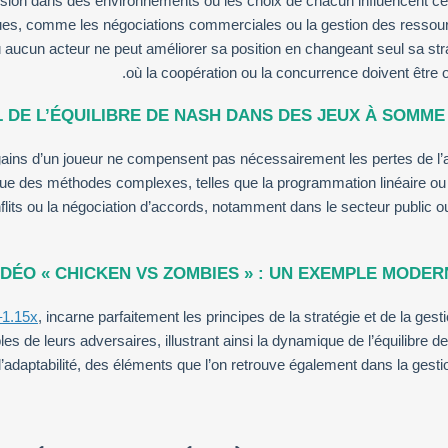
cision dans des environnements où les choix de chacun influencent c
ues, comme les négociations commerciales ou la gestion des ressourc
 aucun acteur ne peut améliorer sa position en changeant seul sa str
où la coopération ou la concurrence doivent être o
L DE L’ÉQUILIBRE DE NASH DANS DES JEUX À SOMME
ains d’un joueur ne compensent pas nécessairement les pertes de l’au
ique des méthodes complexes, telles que la programmation linéaire ou
nflits ou la négociation d’accords, notamment dans le secteur public 
VIDÉO « CHICKEN VS ZOMBIES » : UN EXEMPLE MODER
–1.15x
, incarne parfaitement les principes de la stratégie et de la gest
es de leurs adversaires, illustrant ainsi la dynamique de l’équilibre d
l’adaptabilité, des éléments que l’on retrouve également dans la gest