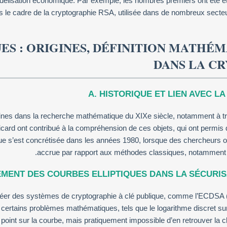
délisation économique. Par exemple, les nombres premiers ont été ét
 cadre de la cryptographie RSA, utilisée dans de nombreux secteurs
ES : ORIGINES, DÉFINITION MATHÉM
DANS LA C
A. HISTORIQUE ET LIEN AVEC 
acines dans la recherche mathématique du XIXe siècle, notamment à t
d ont contribué à la compréhension de ces objets, qui ont permis de
que s’est concrétisée dans les années 1980, lorsque des chercheurs o
accrue par rapport aux méthodes classiques, notamment 
EMENT DES COURBES ELLIPTIQUES DANS LA SÉCURI
réer des systèmes de cryptographie à clé publique, comme l’ECDSA (El
e certains problèmes mathématiques, tels que le logarithme discret sur 
un point sur la courbe, mais pratiquement impossible d’en retrouver la cl