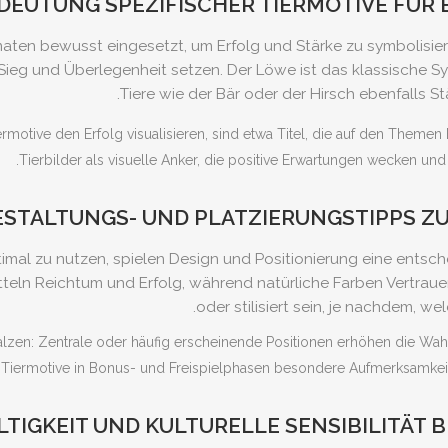
DEUTUNG SPEZIFISCHER TIERMOTIVE FÜR 
ten bewusst eingesetzt, um Erfolg und Stärke zu symbolisiere
uf Sieg und Überlegenheit setzen. Der Löwe ist das klassisch
Tiere wie der Bär oder der Hirsch ebenfalls 
ermotive den Erfolg visualisieren, sind etwa Titel, die auf den Theme
Tierbilder als visuelle Anker, die positive Erwartungen wecken und 
ESTALTUNGS- UND PLATZIERUNGSTIPPS Z
imal zu nutzen, spielen Design und Positionierung eine entsch
teln Reichtum und Erfolg, während natürliche Farben Vertrauen 
oder stilisiert sein, je nachdem, w
 Walzen: Zentrale oder häufig erscheinende Positionen erhöhen die
en Tiermotive in Bonus- und Freispielphasen besondere Aufmerksamkeit
TIGKEIT UND KULTURELLE SENSIBILITÄT 