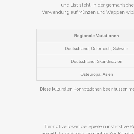
und List steht. In der germanisch
Verwendung auf Münzen und Wappen widersp
Regionale Variationen
Deutschland, Österreich, Schweiz
Deutschland, Skandinavien
Osteuropa, Asien
Diese kulturellen Konnotationen beeinflussen ma
Tiermotive lösen bei Spielern instinktiv
vermitteln, während ein sanfter Koi-Karpf