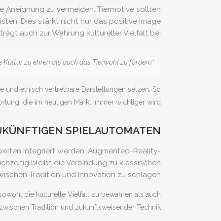
lle Aneignung zu vermeiden. Tiermotive sollten
en. Dies stärkt nicht nur das positive Image
trägt auch zur Wahrung kultureller Vielfalt bei.
“Verantwortungsvolles Design bedeutet, Tiermotive mit Respekt und Sensibilität zu verwenden, um sowohl die Kultur zu ehren als auch das Tierwohl zu fördern.”
 und ethisch vertretbare Darstellungen setzen. So
rtung, die im heutigen Markt immer wichtiger wird.
ZUKÜNFTIGEN SPIELAUTOMATEN
elwelten integriert werden. Augmented-Reality-
hzeitig bleibt die Verbindung zu klassischen
ischen Tradition und Innovation zu schlagen.
owohl die kulturelle Vielfalt zu bewahren als auch
zwischen Tradition und zukunftsweisender Technik.