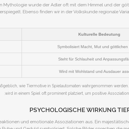
en Mythologie wurde der Adler oft mit dem Himmel und der gött
iegelt. Ebenso finden wir in der Volkskunde regionale Variat
Kulturelle Bedeutung
Symbolisiert Macht, Mut und göttlichen
Steht für Schlauheit und Anpassungsfä
Wird mit Wohlstand und Ausdauer asso
ßgeblich, wie Tiermotive in Spielautomaten wahrgenommen werden. Ein
wird in einem Spiel oft prominent platziert, um positive Assoziati
PSYCHOLOGISCHE WIRKUNG TIER
e Reaktionen und emotionale Assoziationen aus. Ein majestätis
en Ruhe und Geduld symbolisiert. Solche Bilder sprechen die