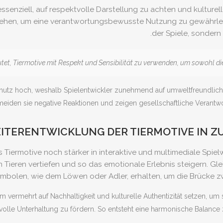
essenziell, auf respektvolle Darstellung zu achten und kulture
tehen, um eine verantwortungsbewusste Nutzung zu gewährleist
der Spiele, sondern 
chutz hoch, weshalb Spielentwickler zunehmend auf umweltfreundliche
meiden sie negative Reaktionen und zeigen gesellschaftliche Verantwo
EITERENTWICKLUNG DER TIERMOTIVE IN 
ass Tiermotive noch stärker in interaktive und multimediale Spi
eren vertiefen und so das emotionale Erlebnis steigern. Gleic
mbolen, wie dem Löwen oder Adler, erhalten, um die Brücke zw
ermehrt auf Nachhaltigkeit und kulturelle Authentizität setzen, um s
olle Unterhaltung zu fördern. So entsteht eine harmonische Balance 