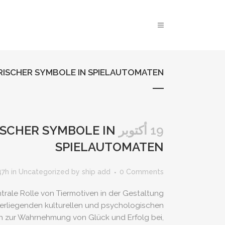
RISCHER SYMBOLE IN SPIELAUTOMATEN
19 أكتوبر
ISCHER SYMBOLE IN
SPIELAUTOMATEN
47h
in
Uncategorized
by
ship add
0 Comments
trale Rolle von Tiermotiven in der Gestaltung
eferliegenden kulturellen und psychologischen
ch zur Wahrnehmung von Glück und Erfolg bei,