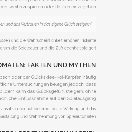
ion, weiterzuspielen oder Risiken einzugehen.
“Emotionale Assoziationen mit Tiermotiven können die Wahrnehmung von Erfolg verstärken und das Vertrauen in das eigene Glück steigern.”
ussen und die Wahrscheinlichkeit erhöhen, riskante
erum die Spieldauer und die Zufriedenheit steigert.
TOMATEN: FAKTEN UND MYTHEN
rosch oder der Glücksklee-Koi-Karpfen häufig
aftliche Untersuchungen belegen jedoch, dass
bildern kann das Glücksgefühl steigern, ohne
ächliche Einflussnahme auf den Spielausgang.
nansätze eher auf die emotionale Wirkung und das
er Gestaltung und Wahrnehmung von Spielautomaten.