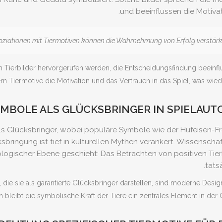
und beeinflussen die Motivat
ch Tierbilder hervorgerufen werden, die Entscheidungsfindung beeinfl
rn Tiermotive die Motivation und das Vertrauen in das Spiel, was wied
YMBOLE ALS GLÜCKSBRINGER IN SPIELAU
als Glücksbringer, wobei populäre Symbole wie der Hufeisen-F
bringung ist tief in kulturellen Mythen verankert. Wissensch
logischer Ebene geschieht: Das Betrachten von positiven Tier
tats
e sie als garantierte Glücksbringer darstellen, sind moderne Desig
h bleibt die symbolische Kraft der Tiere ein zentrales Element in d